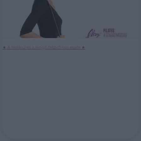
★ A Retikül és a lengő faltörő kos esete ★