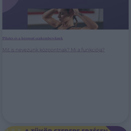
𝐏𝐢𝐥𝐚𝐭𝐞𝐬 𝐞́𝐬 𝐚 𝐤𝐨̈𝐳𝐩𝐨𝐧𝐭 𝐬𝐳𝐚𝐤𝐞𝐦𝐛𝐞𝐫𝐞𝐤𝐧𝐞𝐤
Mit is nevezünk központnak? Mi a funkciója?