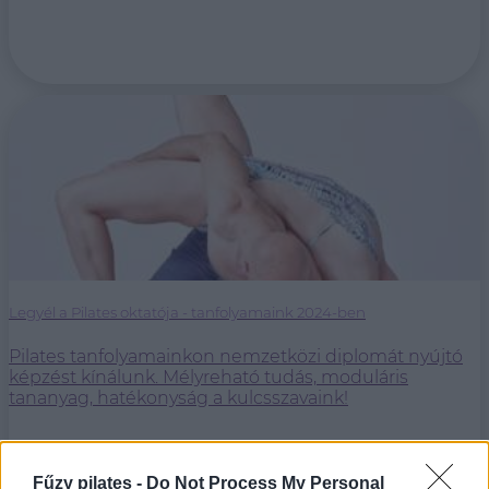
Legyél a Pilates oktatója - tanfolyamaink 2024-ben
Pilates tanfolyamainkon nemzetközi diplomát nyújtó
képzést kínálunk. Mélyreható tudás, moduláris
tananyag, hatékonyság a kulcsszavaink!
Fűzy pilates -
Do Not Process My Personal