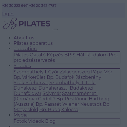
+36 30 225 6461
+36 20 342 4787
login
About us
Pilates apparatus
education
Pilates Oktató Képzés
BRIS
Hát-fáj-dalom
Pro-
pro edzéstervezés
Studios
Szombathely I.
Győr
Zalaegerszeg
Pápa
Mór
Bp. Várkerület
Bp. Budafok
Jászberény
Székesfehérvár
Szombathely II.
Telki
Dunakeszi
Dunaharaszti
Budakeszi
Dunaföldvár
Solymár
Szatmárnémeti
(Románia)
Gödöllő
Bp. Pestlőrinc
Hartberg
(Ausztria)
Bp. Pasarét
Wiener Neustadt
Bp.
Mátyásföld
Bp. Buda
Kalocsa
Media
Fotók
Videók
Blog