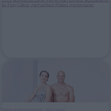
2023. augusztus 28-án Fenyő Iván színész, közszereplő,
és Fűzy Gábor, nemzetközi Pilates mestertanár.
Pilates oktató képzéseink – 2023. tavasz