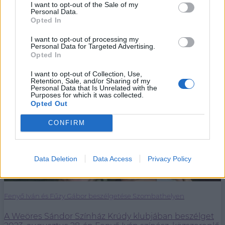
egyéni Pilates órák mellett az ízületi- és mozgásszervi
I want to opt-out of the Sale of my
Personal Data.
fájdalmak célzott terápiája is elérhető. A stúdióvezető
Opted In
Fűzy Gáborral beszélgettünk.
I want to opt-out of processing my
Personal Data for Targeted Advertising.
Opted In
I want to opt-out of Collection, Use,
Retention, Sale, and/or Sharing of my
Personal Data that Is Unrelated with the
Purposes for which it was collected.
Opted Out
CONFIRM
Data Deletion
Data Access
Privacy Policy
Fenyő Iván és Fűzy Gábor beszélgetése Szombathelyen
A Weöres Sándor Színház Krúdy klubjában beszélget