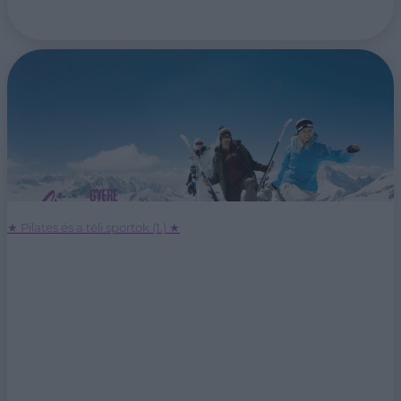
★ Pilates és a téli sportok (1.) ★