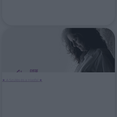
★ A Szülés és a Hasfal ★