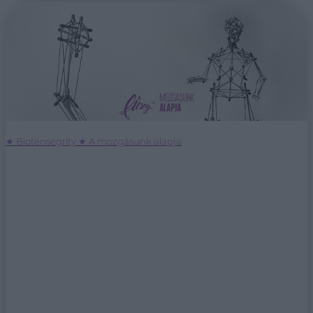
★ Biotensegrity ★ A mozgásunk alapja