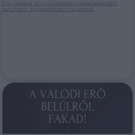
Egy hétvége, ahol nemzetközi mestertanároktól
tanulhatsz, inspirálódhatsz első kézből.