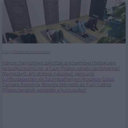
Fűzy Pilates oktatóképzés
Három helyszínen zajlottak a novemberi hétvégén
képzőközpontunk, a Fűzy Pilates oktató tanfolyamai!
Nagyszerű, ám dolgos napokon vagyunk
túl!Budapesten és Szombathelyen Roszkos-Szlizs
Tamara Ramóna, Brigitta Németh és Fűzy Gábor
Pilates tanárok vezették a kurzusokat!