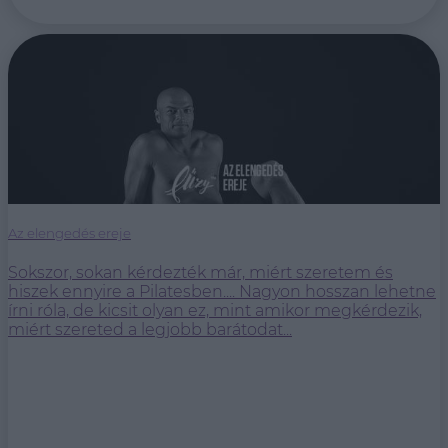
Az elengedés ereje
Sokszor, sokan kérdezték már, miért szeretem és
hiszek ennyire a Pilatesben.... Nagyon hosszan lehetne
írni róla, de kicsit olyan ez, mint amikor megkérdezik,
miért szereted a legjobb barátodat...