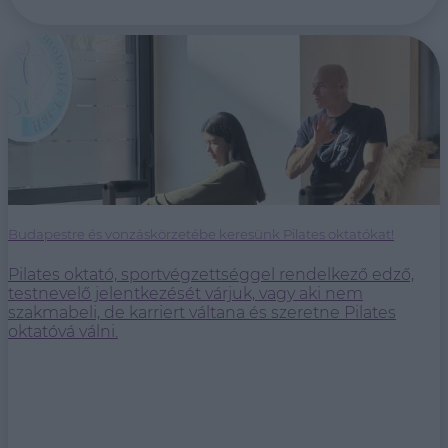
Budapestre és vonzáskörzetébe keresünk Pilates oktatókat!
Pilates oktató, sportvégzettséggel rendelkező edző,
testnevelő jelentkezését várjuk, vagy aki nem
szakmabeli, de karriert váltana és szeretne Pilates
oktatóvá válni.