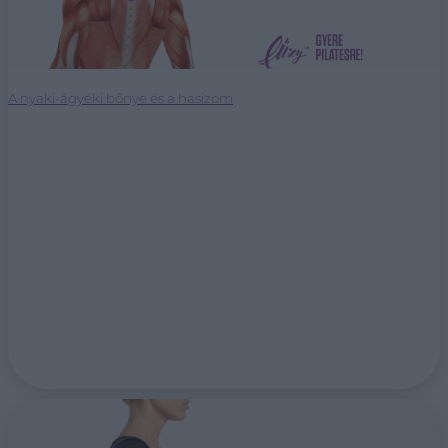
A nyaki-ágyéki bőnye és a hasizom