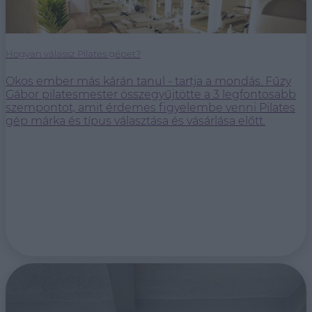
Hogyan válassz Pilates gépet?
Okos ember más kárán tanul - tartja a mondás. Fűzy
Gábor pilatesmester összegyűjtötte a 3 legfontosabb
szempontot, amit érdemes figyelembe venni Pilates
gép márka és típus választása és vásárlása előtt.