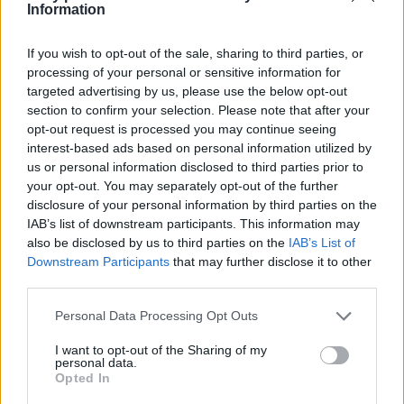
Information
If you wish to opt-out of the sale, sharing to third parties, or
processing of your personal or sensitive information for
targeted advertising by us, please use the below opt-out
section to confirm your selection. Please note that after your
opt-out request is processed you may continue seeing
interest-based ads based on personal information utilized by
us or personal information disclosed to third parties prior to
your opt-out. You may separately opt-out of the further
disclosure of your personal information by third parties on the
IAB’s list of downstream participants. This information may
also be disclosed by us to third parties on the
IAB’s List of
Downstream Participants
that may further disclose it to other
third parties.
Pilates és mozgásszervi panaszok célzott terápiája Szombathelyen
Personal Data Processing Opt Outs
Új Pilates stúdióval és Hát-Fájdalom Központtal bővült
I want to opt-out of the Sharing of my
a jövőre 15. születésnapját ünneplő Fűzy Pilates
personal data.
Szombathely. A Géfin Gyula utcai stúdiótól pár lésére,
Opted In
exkluzív környezetben a Vívócsarnok alatt immár az