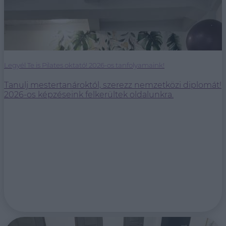
Legyél Te is Pilates oktató! 2026-os tanfolyamaink!
Tanulj mestertanároktól, szerezz nemzetközi diplomát!
2026-os képzéseink felkerültek oldalunkra.