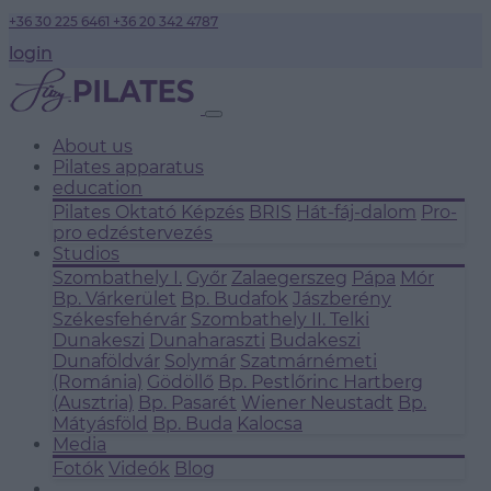
+36 30 225 6461
+36 20 342 4787
login
About us
Pilates apparatus
education
Pilates Oktató Képzés
BRIS
Hát-fáj-dalom
Pro-
pro edzéstervezés
Studios
Szombathely I.
Győr
Zalaegerszeg
Pápa
Mór
Bp. Várkerület
Bp. Budafok
Jászberény
Székesfehérvár
Szombathely II.
Telki
Dunakeszi
Dunaharaszti
Budakeszi
Dunaföldvár
Solymár
Szatmárnémeti
(Románia)
Gödöllő
Bp. Pestlőrinc
Hartberg
(Ausztria)
Bp. Pasarét
Wiener Neustadt
Bp.
Mátyásföld
Bp. Buda
Kalocsa
Media
Fotók
Videók
Blog