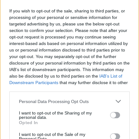
két vállon, keresztben vagy folyamatosan
váltott oldalon nem vihető. A kézben nem lehet
If you wish to opt-out of the sale, sharing to third parties, or
vinni, mert nem néz ki olyan jól, meg hát vinni
processing of your personal or sensitive information for
kell. Mindig, mindent, mindenhova. A táska,
targeted advertising by us, please use the below opt-out
retikül egy nagyon, nagyon fontos dekoratív
section to confirm your selection. Please note that after your
elem. Ami a vállhoz tartozik...
opt-out request is processed you may continue seeing
interest-based ads based on personal information utilized by
us or personal information disclosed to third parties prior to
Ha tehát ezt olyan fontos cipelni, akkor nem árt az
your opt-out. You may separately opt-out of the further
izmokat időnként jól átdolgoztatni, megfelelően
disclosure of your personal information by third parties on the
edzeni. Hogy sokáig problémamentesen
IAB’s list of downstream participants. This information may
ékesíthessen ez a darab.
also be disclosed by us to third parties on the
IAB’s List of
Downstream Participants
that may further disclose it to other
Gyere Pilatesre!
third parties.
Fűzy Gábor
https://youtu.be/kwQRpBxvI6U
Personal Data Processing Opt Outs
I want to opt-out of the Sharing of my
Previous: ★ Biotensegrity ★ A mozgásunk alapja
Next: A nyaki-ágyéki
personal data.
bőnye és a hasizom
Opted In
I want to opt-out of the Sale of my
Personal Data.