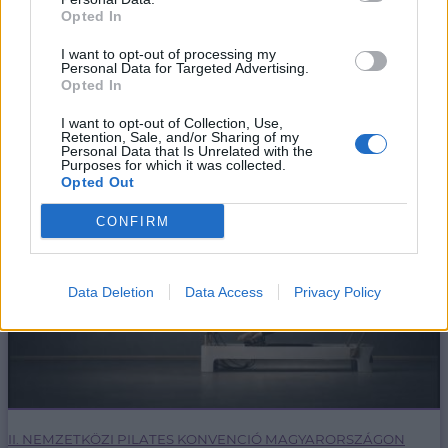
Opted In
I want to opt-out of processing my
Personal Data for Targeted Advertising.
LEGFRISSEBB BEJEGYZÉSEK...
Opted In
I want to opt-out of Collection, Use,
Retention, Sale, and/or Sharing of my
Personal Data that Is Unrelated with the
Purposes for which it was collected.
Opted Out
CONFIRM
Data Deletion
Data Access
Privacy Policy
II. NEMZETKÖZI PILATES KONVENCIÓ MAGYARORSZÁGON