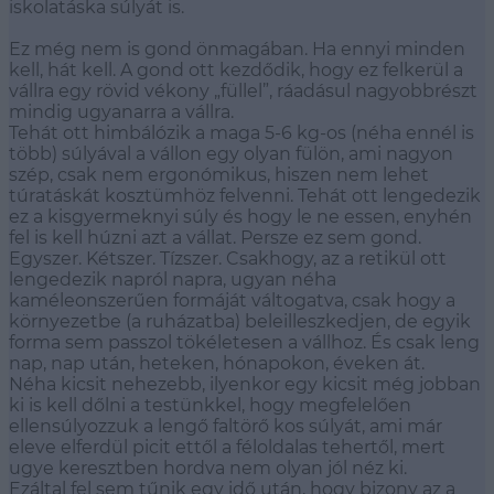
iskolatáska súlyát is.
Ez még nem is gond önmagában. Ha ennyi minden
kell, hát kell. A gond ott kezdődik, hogy ez felkerül a
vállra egy rövid vékony „füllel”, ráadásul nagyobbrészt
mindig ugyanarra a vállra.
Tehát ott himbálózik a maga 5-6 kg-os (néha ennél is
több) súlyával a vállon egy olyan fülön, ami nagyon
szép, csak nem ergonómikus, hiszen nem lehet
túratáskát kosztümhöz felvenni. Tehát ott lengedezik
ez a kisgyermeknyi súly és hogy le ne essen, enyhén
fel is kell húzni azt a vállat. Persze ez sem gond.
Egyszer. Kétszer. Tízszer. Csakhogy, az a retikül ott
lengedezik napról napra, ugyan néha
kaméleonszerűen formáját váltogatva, csak hogy a
környezetbe (a ruházatba) beleilleszkedjen, de egyik
forma sem passzol tökéletesen a vállhoz. És csak leng
nap, nap után, heteken, hónapokon, éveken át.
Néha kicsit nehezebb, ilyenkor egy kicsit még jobban
ki is kell dőlni a testünkkel, hogy megfelelően
ellensúlyozzuk a lengő faltörő kos súlyát, ami már
eleve elferdül picit ettől a féloldalas tehertől, mert
ugye keresztben hordva nem olyan jól néz ki.
Ezáltal fel sem tűnik egy idő után, hogy bizony az a