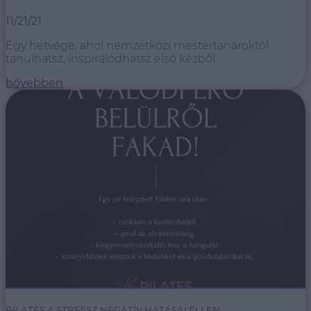
11/21/21
Egy hétvége, ahol nemzetközi mestertanároktól
tanulhatsz, inspirálódhatsz első kézből.
bővebben
PILATES A STRESSZ NEGATÍV HATÁSAI ELLEN