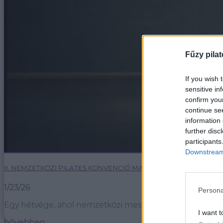
Fűzy pilat
If you wish 
sensitive in
confirm you
continue se
information 
further disc
participants
Downstream 
II. NEMZETKÖZI PILATES KONVENCIÓ MAGYARORSZÁGON
1/23/26
Persona
Egy hétvége, ahol nemzetközi mestertanároktól tanulhats
I want t
bővebben