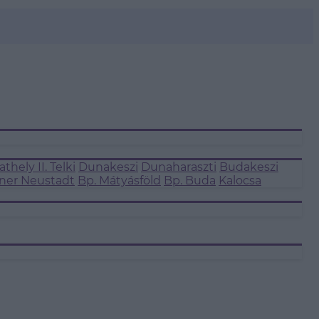
thely II.
Telki
Dunakeszi
Dunaharaszti
Budakeszi
ner Neustadt
Bp. Mátyásföld
Bp. Buda
Kalocsa