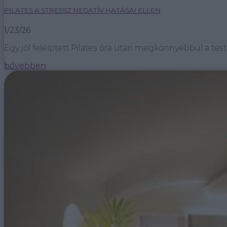
PILATES A STRESSZ NEGATÍV HATÁSAI ELLEN
1/23/26
Egy jól feléíptett Pilates óra után megkönnyebbül a test
bővebben