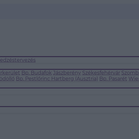
 edzéstervezés
árkerület
Bp. Budafok
Jászberény
Székesfehérvár
Szomba
ödöllő
Bp. Pestlőrinc
Hartberg (Ausztria)
Bp. Pasarét
Wie