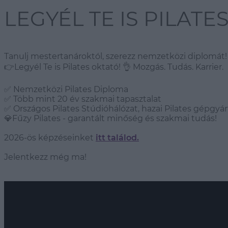
LEGYÉL TE IS PILAT
Tanulj mestertanároktól, szerezz nemzetközi diplomát!
👉Legyél Te is Pilates oktató! 👌 Mozgás. Tudás. Karrier.
✅ Nemzetközi Pilates Diploma
✅ Több mint 20 év szakmai tapasztalat
✅ Országos Pilates Stúdióhálózat, hazai Pilates gépgyár
💎Fűzy Pilates - garantált minőség és szakmai tudás!
2026-ös képzéseinket
itt találod.
Jelentkezz még ma!