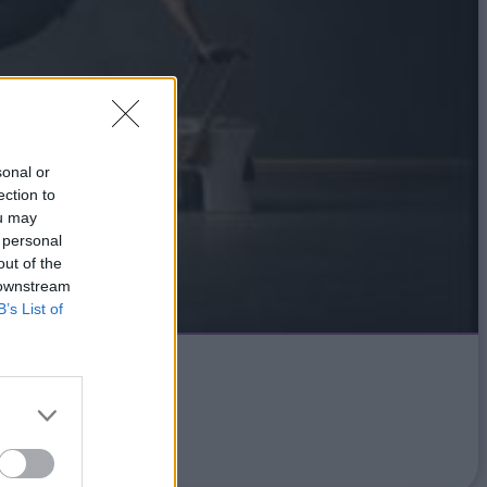
sonal or
ection to
ou may
 personal
out of the
 downstream
B’s List of