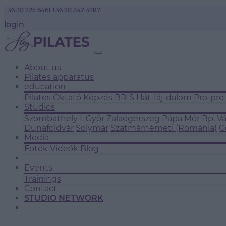
+36 30 225 6461
+36 20 342 4787
login
About us
Pilates apparatus
education
Pilates Oktató Képzés
BRIS
Hát-fáj-dalom
Pro-pro
Studios
Szombathely I.
Győr
Zalaegerszeg
Pápa
Mór
Bp. V
Dunaföldvár
Solymár
Szatmárnémeti (Románia)
G
Media
Fotók
Videók
Blog
Events
Trainings
Contact
STUDIO NETWORK