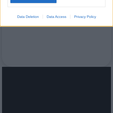
A Weöres Sándor Színház Krúdy klubjában beszélget
2023. augusztus 28-án Fenyő Iván színész, közszereplő,
és Fűzy Gábor, nemzetközi Pilates mestertanár.
Data Deletion
Data Access
Privacy Policy