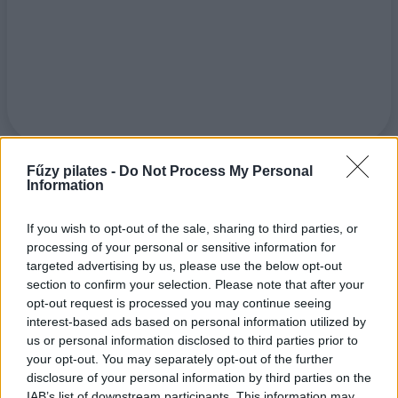
Fűzy pilates -
Do Not Process My Personal
Information
If you wish to opt-out of the sale, sharing to third parties, or
processing of your personal or sensitive information for
targeted advertising by us, please use the below opt-out
section to confirm your selection. Please note that after your
opt-out request is processed you may continue seeing
interest-based ads based on personal information utilized by
Pilates és mozgásszervi panaszok célzott terápiája Szombathelyen
us or personal information disclosed to third parties prior to
your opt-out. You may separately opt-out of the further
Új Pilates stúdióval és Hát-Fájdalom Központtal bővült
disclosure of your personal information by third parties on the
a jövőre 15. születésnapját ünneplő Fűzy Pilates
IAB’s list of downstream participants. This information may