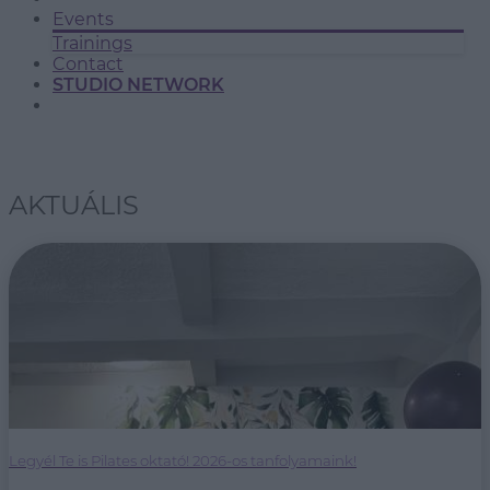
Events
Trainings
Contact
STUDIO NETWORK
AKTUÁLIS
Legyél Te is Pilates oktató! 2026-os tanfolyamaink!