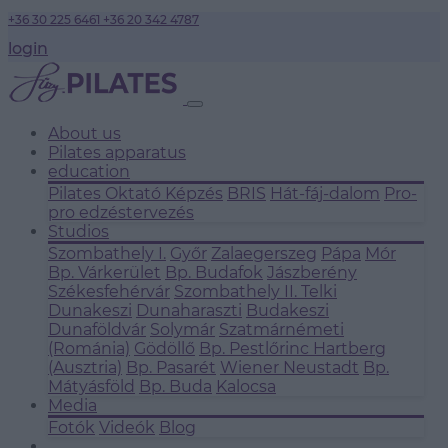
+36 30 225 6461
+36 20 342 4787
login
About us
Pilates apparatus
education
Pilates Oktató Képzés
BRIS
Hát-fáj-dalom
Pro-
pro edzéstervezés
Studios
Szombathely I.
Győr
Zalaegerszeg
Pápa
Mór
Bp. Várkerület
Bp. Budafok
Jászberény
Székesfehérvár
Szombathely II.
Telki
Dunakeszi
Dunaharaszti
Budakeszi
Dunaföldvár
Solymár
Szatmárnémeti
(Románia)
Gödöllő
Bp. Pestlőrinc
Hartberg
(Ausztria)
Bp. Pasarét
Wiener Neustadt
Bp.
Mátyásföld
Bp. Buda
Kalocsa
Media
Fotók
Videók
Blog