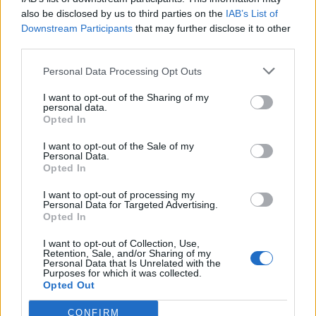
Szombathely. A Géfin Gyula utcai stúdiótól pár lésére,
exkluzív környezetben a Vívócsarnok alatt immár az
also be disclosed by us to third parties on the
IAB’s List of
egyéni Pilates órák mellett az ízületi- és mozgásszervi
Downstream Participants
that may further disclose it to other
fájdalmak célzott terápiája is elérhető. A stúdióvezető
third parties.
Fűzy Gáborral beszélgettünk.
Personal Data Processing Opt Outs
I want to opt-out of the Sharing of my
personal data.
Opted In
I want to opt-out of the Sale of my
Personal Data.
Opted In
I want to opt-out of processing my
Personal Data for Targeted Advertising.
Opted In
I want to opt-out of Collection, Use,
Retention, Sale, and/or Sharing of my
Personal Data that Is Unrelated with the
Purposes for which it was collected.
Opted Out
Fenyő Iván és Fűzy Gábor beszélgetése Szombathelyen
CONFIRM