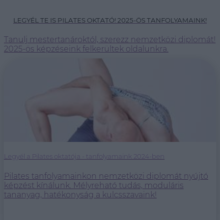
LEGYÉL TE IS PILATES OKTATÓ! 2025-ÖS TANFOLYAMAINK!
Tanulj mestertanároktól, szerezz nemzetközi diplomát!
2025-ös képzéseink felkerültek oldalunkra.
Legyél a Pilates oktatója - tanfolyamaink 2024-ben
Pilates tanfolyamainkon nemzetközi diplomát nyújtó
képzést kínálunk. Mélyreható tudás, moduláris
tananyag, hatékonyság a kulcsszavaink!