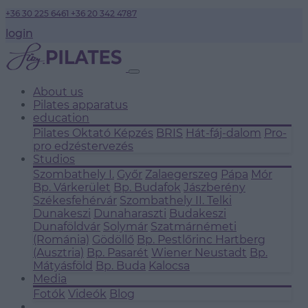
+36 30 225 6461
+36 20 342 4787
login
About us
Pilates apparatus
education
Pilates Oktató Képzés
BRIS
Hát-fáj-dalom
Pro-
pro edzéstervezés
Studios
Szombathely I.
Győr
Zalaegerszeg
Pápa
Mór
Bp. Várkerület
Bp. Budafok
Jászberény
Székesfehérvár
Szombathely II.
Telki
Dunakeszi
Dunaharaszti
Budakeszi
Dunaföldvár
Solymár
Szatmárnémeti
(Románia)
Gödöllő
Bp. Pestlőrinc
Hartberg
(Ausztria)
Bp. Pasarét
Wiener Neustadt
Bp.
Mátyásföld
Bp. Buda
Kalocsa
Media
Fotók
Videók
Blog