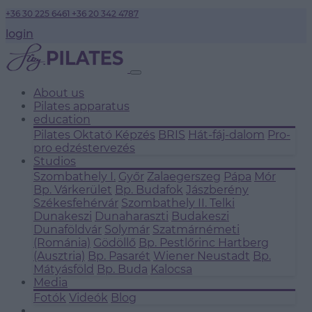
+36 30 225 6461
+36 20 342 4787
login
About us
Pilates apparatus
education
Pilates Oktató Képzés
BRIS
Hát-fáj-dalom
Pro-
pro edzéstervezés
Studios
Szombathely I.
Győr
Zalaegerszeg
Pápa
Mór
Bp. Várkerület
Bp. Budafok
Jászberény
Székesfehérvár
Szombathely II.
Telki
Dunakeszi
Dunaharaszti
Budakeszi
Dunaföldvár
Solymár
Szatmárnémeti
(Románia)
Gödöllő
Bp. Pestlőrinc
Hartberg
(Ausztria)
Bp. Pasarét
Wiener Neustadt
Bp.
Mátyásföld
Bp. Buda
Kalocsa
Media
Fotók
Videók
Blog