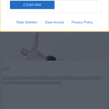
CONFIRM
Data Deletion
Data Access
Privacy Policy
BRIS
Egy különlegesen hatékony rehabilitációs és funkció
javító eljárásokat oktató képzés.