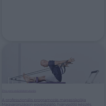
Pro-pro edzéstervezés
A professzionális programozás magasiskolája
Magyarországon egyedülálló, hiánypótló képzés.