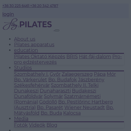
+36 30 225 6461
+36 20 342 4787
login
About us
Pilates apparatus
education
Pilates Oktató Képzés
BRIS
Hát-fáj-dalom
Pro-
pro edzéstervezés
Studios
Szombathely I.
Győr
Zalaegerszeg
Pápa
Mór
Bp. Várkerület
Bp. Budafok
Jászberény
Székesfehérvár
Szombathely II.
Telki
Dunakeszi
Dunaharaszti
Budakeszi
Dunaföldvár
Solymár
Szatmárnémeti
(Románia)
Gödöllő
Bp. Pestlőrinc
Hartberg
(Ausztria)
Bp. Pasarét
Wiener Neustadt
Bp.
Mátyásföld
Bp. Buda
Kalocsa
Media
Fotók
Videók
Blog