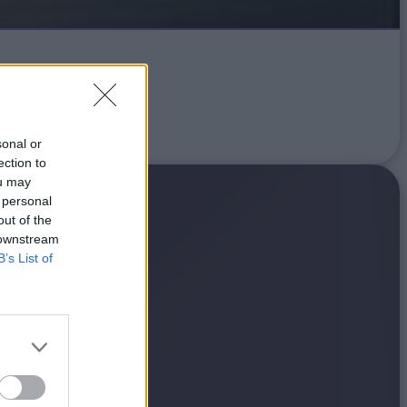
sonal or
ection to
ou may
 personal
out of the
 downstream
B’s List of