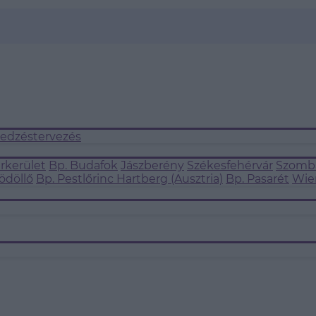
 edzéstervezés
árkerület
Bp. Budafok
Jászberény
Székesfehérvár
Szomba
ödöllő
Bp. Pestlőrinc
Hartberg (Ausztria)
Bp. Pasarét
Wie