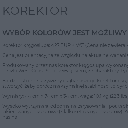
KOREKTOR
WYBÓR KOLORÓW JEST MOŻLIWY
Korektor kręgosłupa: 427 EUR + VAT (Cena nie zawiera
Cena jest orientacyjna ze względu na aktualne wahania
Produkowany przez nas korektor kręgosłupa wykonany je
beczki West Coast Step, z wyjątkiem, że charakteryst
Bardziej strome krzywizny i kąty naszego korektora krę
stworzyć, żeby oprócz maksymalnej stabilności to był ba
Wymiary: 44 cm x 74 cm x 34 cm, waga: 10,1 kg (22,3 lbs
Wysoko wytrzymała, odporna na zarysowania i pot tapi
lakierowanych kolorowo (z kilkuset różnych kolorów). 
nas na