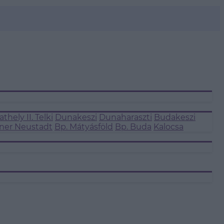
thely II.
Telki
Dunakeszi
Dunaharaszti
Budakeszi
ner Neustadt
Bp. Mátyásföld
Bp. Buda
Kalocsa