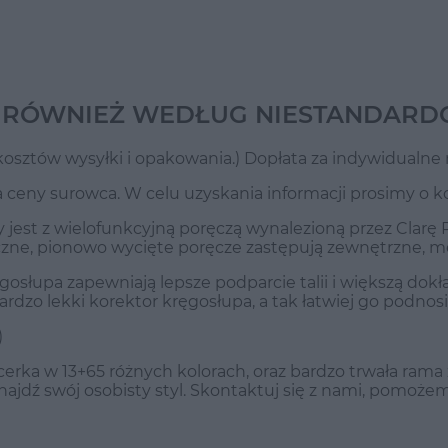
 RÓWNIEŻ WEDŁUG NIESTANDARD
 kosztów wysyłki i opakowania.) Dopłata za indywidualn
 ceny surowca. W celu uzyskania informacji prosimy o k
st z wielofunkcyjną poręczą wynalezioną przez Clarę Pi
yczne, pionowo wycięte poręcze zastępują zewnętrzne, 
gosłupa zapewniają lepsze podparcie talii i większą dok
rdzo lekki korektor kręgosłupa, a tak łatwiej go podnosi
)
cerka w 13+65 różnych kolorach, oraz bardzo trwała ra
Znajdź swój osobisty styl. Skontaktuj się z nami, pomoż