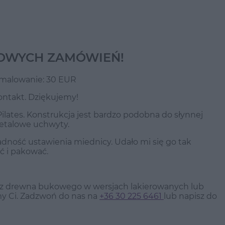
OWYCH ZAMÓWIEŃ!
e malowanie: 30 EUR
ontakt. Dziękujemy!
lates. Konstrukcja jest bardzo podobna do słynnej
metalowe uchwyty.
ładność ustawienia miednicy. Udało mi się go tak
ć i pakować.
ma z drewna bukowego w wersjach lakierowanych lub
emy Ci. Zadzwoń do nas na
+36 30 225 6461
lub napisz do