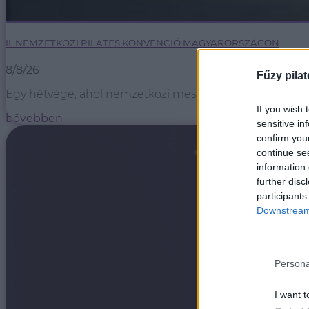
II. NEMZETKÖZI PILATES KONVENCIÓ MAGYARORSZÁGON
8/8/26
Fűzy pilat
Egy hétvége, ahol nemzetközi mestertanároktól tanulhats
If you wish 
bővebben
sensitive in
confirm you
continue se
information 
further disc
participants
Downstream 
Persona
I want t