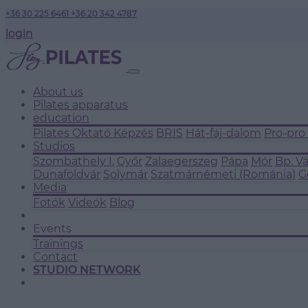
+36 30 225 6461
+36 20 342 4787
login
About us
Pilates apparatus
education
Pilates Oktató Képzés
BRIS
Hát-fáj-dalom
Pro-pro
Studios
Szombathely I.
Győr
Zalaegerszeg
Pápa
Mór
Bp. V
Dunaföldvár
Solymár
Szatmárnémeti (Románia)
G
Media
Fotók
Videók
Blog
Events
Trainings
Contact
STUDIO NETWORK