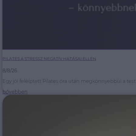
PILATES A STRESSZ NEGATÍV HATÁSAI ELLEN
8/8/26
Egy jól feléíptett Pilates óra után megkönnyebbül a test
bővebben