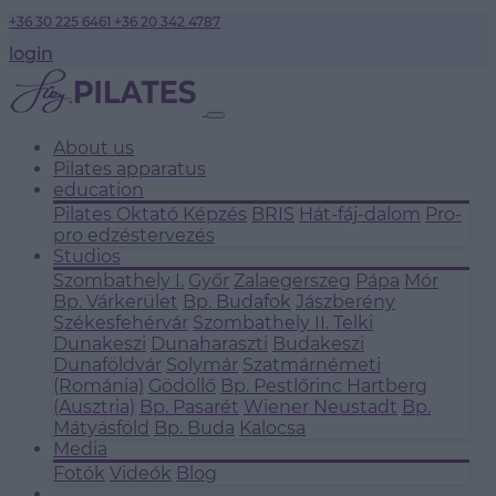
+36 30 225 6461
+36 20 342 4787
login
About us
Pilates apparatus
education
Pilates Oktató Képzés
BRIS
Hát-fáj-dalom
Pro-
pro edzéstervezés
Studios
Szombathely I.
Győr
Zalaegerszeg
Pápa
Mór
Bp. Várkerület
Bp. Budafok
Jászberény
Székesfehérvár
Szombathely II.
Telki
Dunakeszi
Dunaharaszti
Budakeszi
Dunaföldvár
Solymár
Szatmárnémeti
(Románia)
Gödöllő
Bp. Pestlőrinc
Hartberg
(Ausztria)
Bp. Pasarét
Wiener Neustadt
Bp.
Mátyásföld
Bp. Buda
Kalocsa
Media
Fotók
Videók
Blog