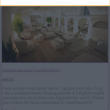
HOGYAN VÁLASSZ PILATES GÉPET?
8/8/26
Okos ember más kárán tanul - tartja a mondás. Fűzy
Gábor pilatesmester összegyűjtötte a 3 legfontosabb
szempontot, amit érdemes figyelembe venni Pilates
gép márka és típus választása és vásárlása előtt.