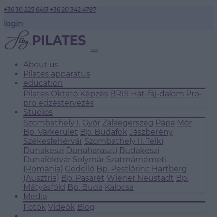
+36 30 225 6461
+36 20 342 4787
login
About us
Pilates apparatus
education
Pilates Oktató Képzés
BRIS
Hát-fáj-dalom
Pro-
pro edzéstervezés
Studios
Szombathely I.
Győr
Zalaegerszeg
Pápa
Mór
Bp. Várkerület
Bp. Budafok
Jászberény
Székesfehérvár
Szombathely II.
Telki
Dunakeszi
Dunaharaszti
Budakeszi
Dunaföldvár
Solymár
Szatmárnémeti
(Románia)
Gödöllő
Bp. Pestlőrinc
Hartberg
(Ausztria)
Bp. Pasarét
Wiener Neustadt
Bp.
Mátyásföld
Bp. Buda
Kalocsa
Media
Fotók
Videók
Blog