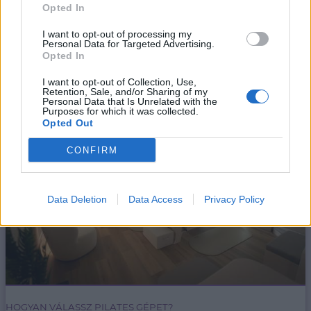
Opted In
1/5/22
I want to opt-out of processing my
Egy jól feléíptett Pilates óra után megkönnyebbül a
Personal Data for Targeted Advertising.
test.
Opted In
bővebben
I want to opt-out of Collection, Use,
Retention, Sale, and/or Sharing of my
Personal Data that Is Unrelated with the
Purposes for which it was collected.
Opted Out
CONFIRM
Data Deletion
Data Access
Privacy Policy
HOGYAN VÁLASSZ PILATES GÉPET?