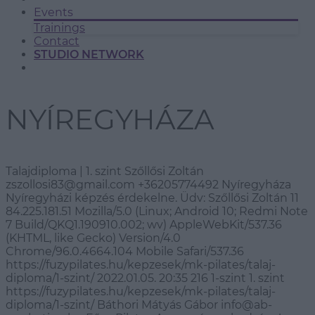
Events
Trainings
Contact
STUDIO NETWORK
NYÍREGYHÁZA
Talajdiploma | 1. szint Szőllősi Zoltán
zszollosi83@gmail.com +36205774492 Nyíregyháza
Nyíregyházi képzés érdekelne. Üdv: Szőllősi Zoltán 11
84.225.181.51 Mozilla/5.0 (Linux; Android 10; Redmi Note
7 Build/QKQ1.190910.002; wv) AppleWebKit/537.36
(KHTML, like Gecko) Version/4.0
Chrome/96.0.4664.104 Mobile Safari/537.36
https://fuzypilates.hu/kepzesek/mk-pilates/talaj-
diploma/1-szint/ 2022.01.05. 20:35 216 1-szint 1. szint
https://fuzypilates.hu/kepzesek/mk-pilates/talaj-
diploma/1-szint/ Báthori Mátyás Gábor info@ab-