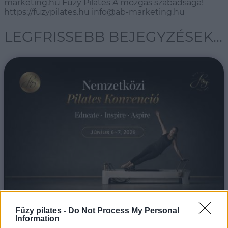
marketing.hu Fűzy Pilates A mozgás szabadsága!
https://fuzypilates.hu info@ab-marketing.hu
LEGFRISSEBB BEJEGYZÉSEK...
Fűzy pilates -
Do Not Process My Personal
II. NEMZETKÖZI PILATES KONVENCIÓ MAGYARORSZÁGON
Information