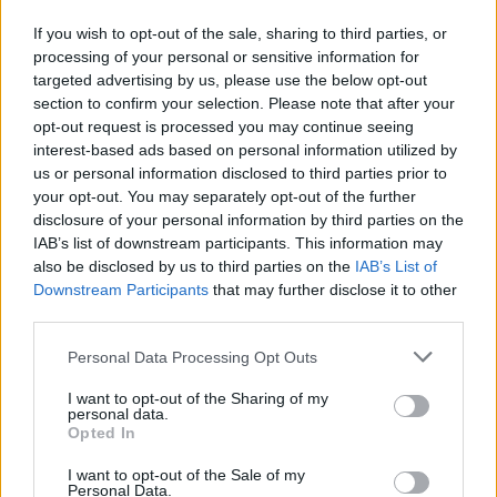
1/5/22
If you wish to opt-out of the sale, sharing to third parties, or
processing of your personal or sensitive information for
Egy hétvége, ahol nemzetközi mestertanároktól
targeted advertising by us, please use the below opt-out
tanulhatsz, inspirálódhatsz első kézből.
section to confirm your selection. Please note that after your
bővebben
opt-out request is processed you may continue seeing
interest-based ads based on personal information utilized by
us or personal information disclosed to third parties prior to
your opt-out. You may separately opt-out of the further
disclosure of your personal information by third parties on the
IAB’s list of downstream participants. This information may
also be disclosed by us to third parties on the
IAB’s List of
Downstream Participants
that may further disclose it to other
third parties.
Personal Data Processing Opt Outs
I want to opt-out of the Sharing of my
personal data.
Opted In
I want to opt-out of the Sale of my
PILATES A STRESSZ NEGATÍV HATÁSAI ELLEN
Personal Data.