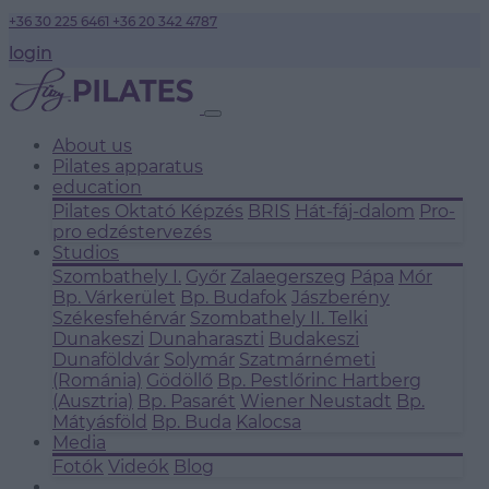
+36 30 225 6461
+36 20 342 4787
login
About us
Pilates apparatus
education
Pilates Oktató Képzés
BRIS
Hát-fáj-dalom
Pro-
pro edzéstervezés
Studios
Szombathely I.
Győr
Zalaegerszeg
Pápa
Mór
Bp. Várkerület
Bp. Budafok
Jászberény
Székesfehérvár
Szombathely II.
Telki
Dunakeszi
Dunaharaszti
Budakeszi
Dunaföldvár
Solymár
Szatmárnémeti
(Románia)
Gödöllő
Bp. Pestlőrinc
Hartberg
(Ausztria)
Bp. Pasarét
Wiener Neustadt
Bp.
Mátyásföld
Bp. Buda
Kalocsa
Media
Fotók
Videók
Blog