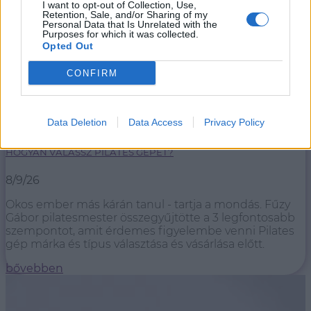
I want to opt-out of Collection, Use,
Retention, Sale, and/or Sharing of my
Personal Data that Is Unrelated with the
Purposes for which it was collected.
Opted Out
CONFIRM
Data Deletion
Data Access
Privacy Policy
HOGYAN VÁLASSZ PILATES GÉPET?
8/9/26
Okos ember más kárán tanul - tartja a mondás. Fűzy
Gábor pilatesmester összegyűjtötte a 3 legfontosabb
szempontot, amit érdemes figyelembe venni Pilates
gép márka és típus választása és vásárlása előtt.
bővebben