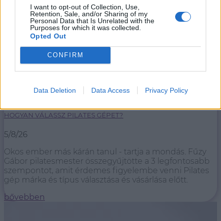
I want to opt-out of Collection, Use,
Retention, Sale, and/or Sharing of my
Personal Data that Is Unrelated with the
Purposes for which it was collected.
Opted Out
CONFIRM
Data Deletion
Data Access
Privacy Policy
HOGYAN VÁLASSZ PILATES GÉPET?
5/8/26
Okos ember más kárán tanul - tartja a mondás. Fűzy
Gábor pilatesmester összegyűjtötte a 3 legfontosabb
szempontot, amit érdemes figyelembe venni Pilates
gép márka és típus választása és vásárlása előtt.
bővebben