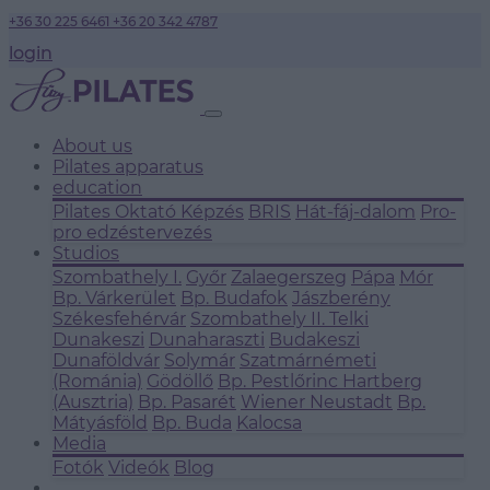
+36 30 225 6461
+36 20 342 4787
login
About us
Pilates apparatus
education
Pilates Oktató Képzés
BRIS
Hát-fáj-dalom
Pro-
pro edzéstervezés
Studios
Szombathely I.
Győr
Zalaegerszeg
Pápa
Mór
Bp. Várkerület
Bp. Budafok
Jászberény
Székesfehérvár
Szombathely II.
Telki
Dunakeszi
Dunaharaszti
Budakeszi
Dunaföldvár
Solymár
Szatmárnémeti
(Románia)
Gödöllő
Bp. Pestlőrinc
Hartberg
(Ausztria)
Bp. Pasarét
Wiener Neustadt
Bp.
Mátyásföld
Bp. Buda
Kalocsa
Media
Fotók
Videók
Blog