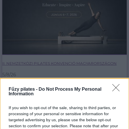
II. NEMZETKÖZI PILATES KONVENCIÓ MAGYARORSZÁGON
5/8/26
Egy hétvége, ahol nemzetközi mestertanároktól
Fűzy pilates -
Do Not Process My Personal
tanulhatsz, inspirálódhatsz első kézből.
Information
bővebben
If you wish to opt-out of the sale, sharing to third parties, or
processing of your personal or sensitive information for
targeted advertising by us, please use the below opt-out
section to confirm your selection. Please note that after your