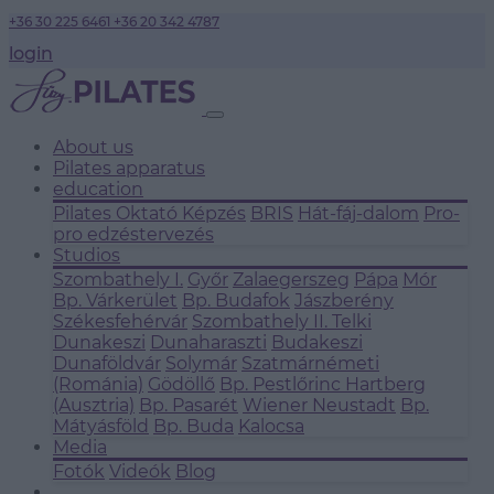
+36 30 225 6461
+36 20 342 4787
login
About us
Pilates apparatus
education
Pilates Oktató Képzés
BRIS
Hát-fáj-dalom
Pro-
pro edzéstervezés
Studios
Szombathely I.
Győr
Zalaegerszeg
Pápa
Mór
Bp. Várkerület
Bp. Budafok
Jászberény
Székesfehérvár
Szombathely II.
Telki
Dunakeszi
Dunaharaszti
Budakeszi
Dunaföldvár
Solymár
Szatmárnémeti
(Románia)
Gödöllő
Bp. Pestlőrinc
Hartberg
(Ausztria)
Bp. Pasarét
Wiener Neustadt
Bp.
Mátyásföld
Bp. Buda
Kalocsa
Media
Fotók
Videók
Blog