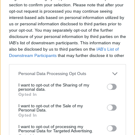
section to confirm your selection. Please note that after your
opt-out request is processed you may continue seeing
interest-based ads based on personal information utilized by
us or personal information disclosed to third parties prior to
your opt-out. You may separately opt-out of the further
disclosure of your personal information by third parties on the
IAB’s list of downstream participants. This information may
also be disclosed by us to third parties on the
IAB’s List of
Downstream Participants
that may further disclose it to other
third parties.
Personal Data Processing Opt Outs
PILATES A STRESSZ NEGATÍV HATÁSAI ELLEN
I want to opt-out of the Sharing of my
personal data.
Opted In
5/8/26
I want to opt-out of the Sale of my
Egy jól feléíptett Pilates óra után megkönnyebbül a
Personal Data.
test.
Opted In
bővebben
I want to opt-out of processing my
Personal Data for Targeted Advertising.