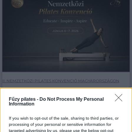
II. NEMZETKÖZI PILATES KONVENCIÓ MAGYARORSZÁGON
5/8/26
Fűzy pilates -
Do Not Process My Personal
Egy hétvége, ahol nemzetközi mestertanároktól
Information
tanulhatsz, inspirálódhatsz első kézből.
If you wish to opt-out of the sale, sharing to third parties, or
bővebben
processing of your personal or sensitive information for
targeted advertising by us, please use the below opt-out