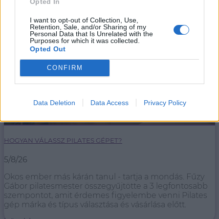
Opted In
I want to opt-out of Collection, Use,
Retention, Sale, and/or Sharing of my
Personal Data that Is Unrelated with the
Purposes for which it was collected.
Opted Out
CONFIRM
Data Deletion
Data Access
Privacy Policy
HOGYAN VÁLASSZ PILATES GÉPET?
5/8/26
Okos ember más kárán tanul - tartja a mondás. Fűzy
Gábor pilatesmester összegyűjtötte a 3 legfontosabb
szempontot, amit érdemes figyelembe venni Pilates
gép márka és típus választása és vásárlása előtt.