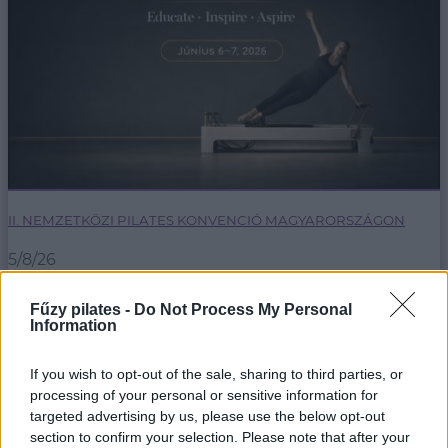
II. NEMZETKÖZI PILATES KONVENCIÓ MAGYARORSZÁGON
5/8/26
Egy hétvége, ahol nemzetközi mestertanároktól
Fűzy pilates -
Do Not Process My Personal
tanulhatsz, inspirálódhatsz első kézből.
Information
bővebben
If you wish to opt-out of the sale, sharing to third parties, or
processing of your personal or sensitive information for
targeted advertising by us, please use the below opt-out
section to confirm your selection. Please note that after your