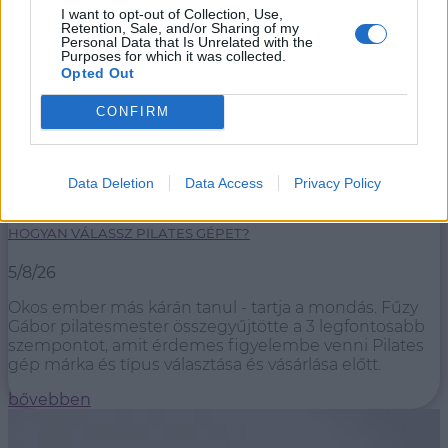
I want to opt-out of Collection, Use,
Retention, Sale, and/or Sharing of my
Personal Data that Is Unrelated with the
Purposes for which it was collected.
Opted Out
CONFIRM
Data Deletion
Data Access
Privacy Policy
HOGYAN VÁLASSZ PILATES GÉPET?
5/8/26
Okos ember más kárán tanul - tartja a mondás. Fűzy
Gábor pilatesmester összegyűjtötte a 3 legfontosabb
szempontot, amit érdemes figyelembe venni Pilates
gép márka és típus választása és vásárlása előtt.
bővebben