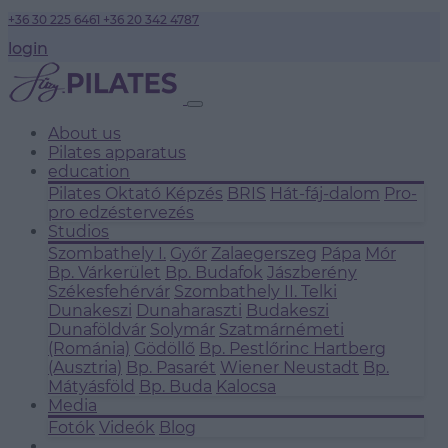
+36 30 225 6461
+36 20 342 4787
login
About us
Pilates apparatus
education
Pilates Oktató Képzés
BRIS
Hát-fáj-dalom
Pro-
pro edzéstervezés
Studios
Szombathely I.
Győr
Zalaegerszeg
Pápa
Mór
Bp. Várkerület
Bp. Budafok
Jászberény
Székesfehérvár
Szombathely II.
Telki
Dunakeszi
Dunaharaszti
Budakeszi
Dunaföldvár
Solymár
Szatmárnémeti
(Románia)
Gödöllő
Bp. Pestlőrinc
Hartberg
(Ausztria)
Bp. Pasarét
Wiener Neustadt
Bp.
Mátyásföld
Bp. Buda
Kalocsa
Media
Fotók
Videók
Blog