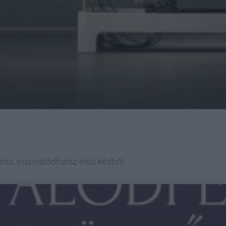
z, inspirálódhatsz első kézből.