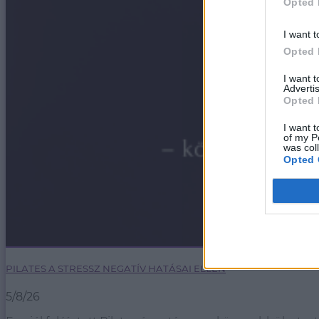
Opted 
I want t
Opted 
I want 
Advertis
Opted 
I want t
of my P
was col
Opted 
PILATES A STRESSZ NEGATÍV HATÁSAI ELLEN
5/8/26