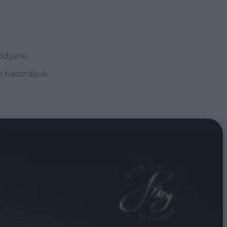
ődjünk.
n használjuk.