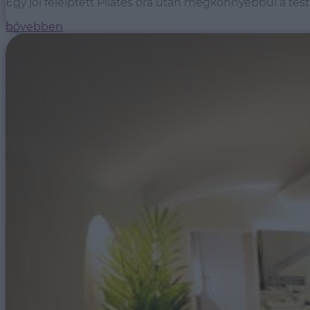
Egy jól feléíptett Pilates óra után megkönnyebbül a test
bővebben