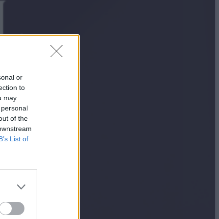
sonal or
ection to
ou may
 personal
out of the
 downstream
B’s List of