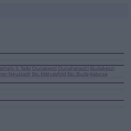
thely II.
Telki
Dunakeszi
Dunaharaszti
Budakeszi
ner Neustadt
Bp. Mátyásföld
Bp. Buda
Kalocsa