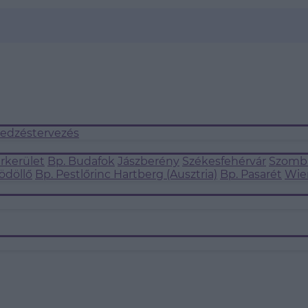
 edzéstervezés
árkerület
Bp. Budafok
Jászberény
Székesfehérvár
Szomba
ödöllő
Bp. Pestlőrinc
Hartberg (Ausztria)
Bp. Pasarét
Wie