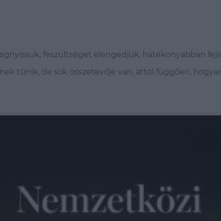
megnyissuk, feszültséget elengedjük, hatékonyabban fejl
űnek tűnik, de sok összetevője van, attól függően, hogya