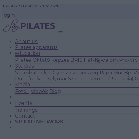
+36 30 225 6461
+36 20 342 4787
login
About us
Pilates apparatus
education
Pilates Oktató Képzés
BRIS
Hát-fáj-dalom
Pro-pro
Studios
Szombathely I.
Győr
Zalaegerszeg
Pápa
Mór
Bp. V
Dunaföldvár
Solymár
Szatmárnémeti (Románia)
G
Media
Fotók
Videók
Blog
Events
Trainings
Contact
STUDIO NETWORK