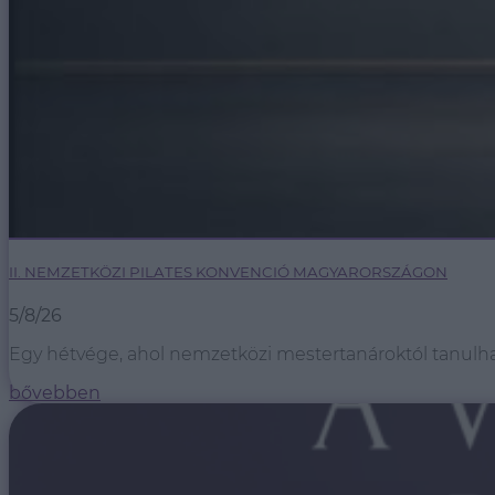
II. NEMZETKÖZI PILATES KONVENCIÓ MAGYARORSZÁGON
5/8/26
Egy hétvége, ahol nemzetközi mestertanároktól tanulhats
bővebben