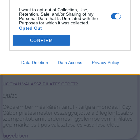
I want to opt-out of Collection, Use,
Retention, Sale, and/or Sharing of my
Personal Data that Is Unrelated with the
Purposes for which it was collected.
Opted Out
CONFIRM
Data Deletion
Data Access
Privacy Policy
HOGYAN VÁLASSZ PILATES GÉPET?
5/8/26
Okos ember más kárán tanul - tartja a mondás. Fűzy
Gábor pilatesmester összegyűjtötte a 3 legfontosabb
szempontot, amit érdemes figyelembe venni Pilates
gép márka és típus választása és vásárlása előtt.
bővebben