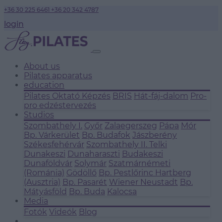
+36 30 225 6461
+36 20 342 4787
login
About us
Pilates apparatus
education
Pilates Oktató Képzés
BRIS
Hát-fáj-dalom
Pro-
pro edzéstervezés
Studios
Szombathely I.
Győr
Zalaegerszeg
Pápa
Mór
Bp. Várkerület
Bp. Budafok
Jászberény
Székesfehérvár
Szombathely II.
Telki
Dunakeszi
Dunaharaszti
Budakeszi
Dunaföldvár
Solymár
Szatmárnémeti
(Románia)
Gödöllő
Bp. Pestlőrinc
Hartberg
(Ausztria)
Bp. Pasarét
Wiener Neustadt
Bp.
Mátyásföld
Bp. Buda
Kalocsa
Media
Fotók
Videók
Blog