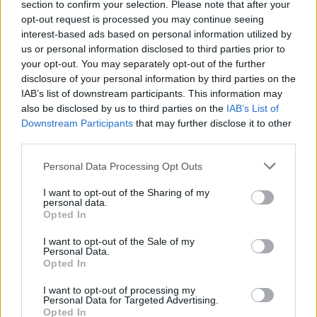
section to confirm your selection. Please note that after your
opt-out request is processed you may continue seeing
interest-based ads based on personal information utilized by
us or personal information disclosed to third parties prior to
your opt-out. You may separately opt-out of the further
disclosure of your personal information by third parties on the
IAB’s list of downstream participants. This information may
also be disclosed by us to third parties on the
IAB’s List of
Downstream Participants
that may further disclose it to other
third parties.
Personal Data Processing Opt Outs
PILATES A STRESSZ NEGATÍV HATÁSAI ELLEN
I want to opt-out of the Sharing of my
personal data.
5/8/26
Opted In
Egy jól feléíptett Pilates óra után megkönnyebbül a
I want to opt-out of the Sale of my
test.
Personal Data.
Opted In
bővebben
I want to opt-out of processing my
Personal Data for Targeted Advertising.
Opted In