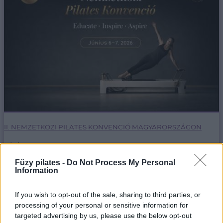
II. NEMZETKÖZI PILATES KONVENCIÓ MAGYARORSZÁGON
5/8/26
Fűzy pilates -
Do Not Process My Personal
Egy hétvége, ahol nemzetközi mestertanároktól
Information
tanulhatsz, inspirálódhatsz első kézből.
bővebben
If you wish to opt-out of the sale, sharing to third parties, or
processing of your personal or sensitive information for
targeted advertising by us, please use the below opt-out