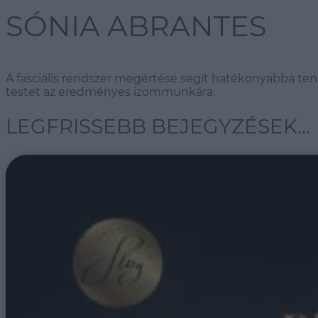
SÓNIA ABRANTES
A fasciális rendszer megértése segít hatékonyabbá tenn
testet az eredményes izommunkára.
LEGFRISSEBB BEJEGYZÉSEK...