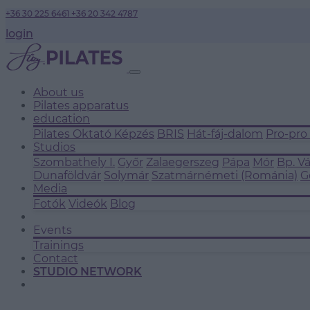
+36 30 225 6461
+36 20 342 4787
login
About us
Pilates apparatus
education
Pilates Oktató Képzés
BRIS
Hát-fáj-dalom
Pro-pro
Studios
Szombathely I.
Győr
Zalaegerszeg
Pápa
Mór
Bp. V
Dunaföldvár
Solymár
Szatmárnémeti (Románia)
G
Media
Fotók
Videók
Blog
Events
Trainings
Contact
STUDIO NETWORK