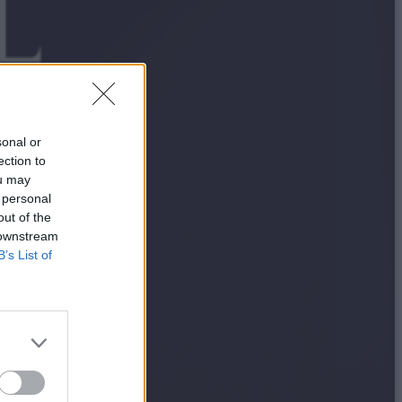
sonal or
ection to
ou may
 personal
out of the
 downstream
B’s List of