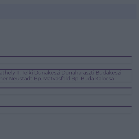
thely II.
Telki
Dunakeszi
Dunaharaszti
Budakeszi
ner Neustadt
Bp. Mátyásföld
Bp. Buda
Kalocsa