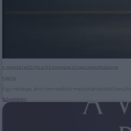
II. NEMZETKÖZI PILATES KONVENCIÓ MAGYARORSZÁGON
5/8/26
Egy hétvége, ahol nemzetközi mestertanároktól tanulhats
bővebben