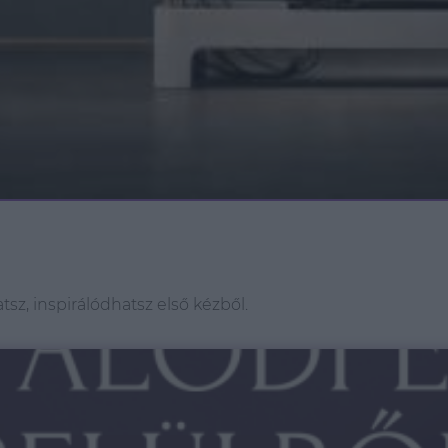
z, inspirálódhatsz első kézből.