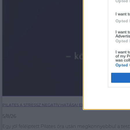
Opted 
I want t
Opted 
I want 
Advertis
Opted 
I want t
of my P
was col
Opted 
PILATES A STRESSZ NEGATÍV HATÁSAI ELLEN
5/8/26
Egy jól feléíptett Pilates óra után megkönnyebbül a test