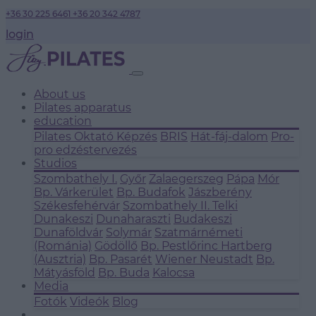
+36 30 225 6461
+36 20 342 4787
login
About us
Pilates apparatus
education
Pilates Oktató Képzés
BRIS
Hát-fáj-dalom
Pro-
pro edzéstervezés
Studios
Szombathely I.
Győr
Zalaegerszeg
Pápa
Mór
Bp. Várkerület
Bp. Budafok
Jászberény
Székesfehérvár
Szombathely II.
Telki
Dunakeszi
Dunaharaszti
Budakeszi
Dunaföldvár
Solymár
Szatmárnémeti
(Románia)
Gödöllő
Bp. Pestlőrinc
Hartberg
(Ausztria)
Bp. Pasarét
Wiener Neustadt
Bp.
Mátyásföld
Bp. Buda
Kalocsa
Media
Fotók
Videók
Blog