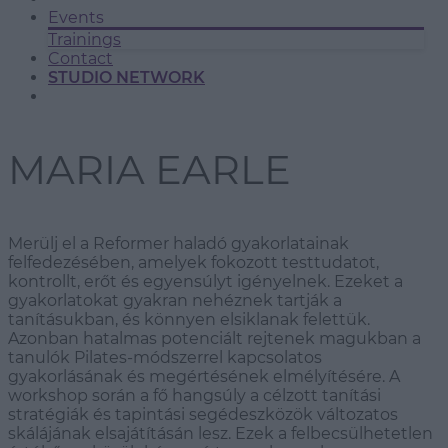
Events
Trainings
Contact
STUDIO NETWORK
MARIA EARLE
Merülj el a Reformer haladó gyakorlatainak
felfedezésében, amelyek fokozott testtudatot,
kontrollt, erőt és egyensúlyt igényelnek. Ezeket a
gyakorlatokat gyakran nehéznek tartják a
tanításukban, és könnyen elsiklanak felettük.
Azonban hatalmas potenciált rejtenek magukban a
tanulók Pilates-módszerrel kapcsolatos
gyakorlásának és megértésének elmélyítésére. A
workshop során a fő hangsúly a célzott tanítási
stratégiák és tapintási segédeszközök változatos
skálájának elsajátításán lesz. Ezek a felbecsülhetetlen