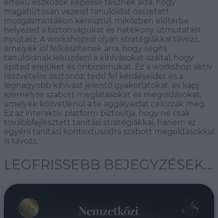
értékű eszközök képessé tesznek arra, hogy
magabiztosan vezesd tanulóidat összetett
mozgásmintákon keresztül, miközben előtérbe
helyezed a biztonságukat és hatékony útmutatást
nyújtasz. A workshopról olyan stratégiákkal távozz,
amelyek jól felkészítenek arra, hogy segíts
tanulóidnak leküzdeni a kihívásokat azáltal, hogy
építed erejüket és önbizalmukat. Ez a workshop aktív
részvételre ösztönöz; tedd fel kérdéseidet és a
legnagyobb kihívást jelentő gyakorlatokat, és kapj
személyre szabott meglátásokat és megoldásokat,
amelyek közvetlenül a te aggályaidat célozzák meg.
Ez az interaktív platform biztosítja, hogy ne csak
továbbfejlesztett tanítási stratégiákkal, hanem az
egyéni tanítási kontextusodra szabott megoldásokkal
is távozz.
LEGFRISSEBB BEJEGYZÉSEK...