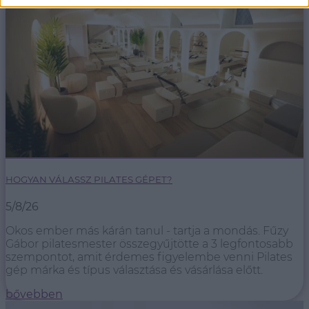
HOGYAN VÁLASSZ PILATES GÉPET?
5/8/26
Okos ember más kárán tanul - tartja a mondás. Fűzy
Gábor pilatesmester összegyűjtötte a 3 legfontosabb
szempontot, amit érdemes figyelembe venni Pilates
gép márka és típus választása és vásárlása előtt.
bővebben