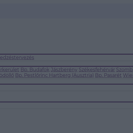
 edzéstervezés
árkerület
Bp. Budafok
Jászberény
Székesfehérvár
Szomba
ödöllő
Bp. Pestlőrinc
Hartberg (Ausztria)
Bp. Pasarét
Wie