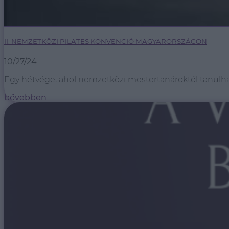
II. NEMZETKÖZI PILATES KONVENCIÓ MAGYARORSZÁGON
10/27/24
Egy hétvége, ahol nemzetközi mestertanároktól tanulhats
bővebben