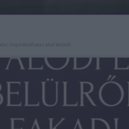
z, inspirálódhatsz első kézből.