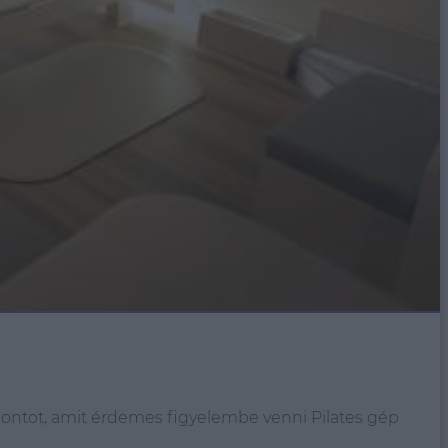
pontot, amit érdemes figyelembe venni Pilates gép