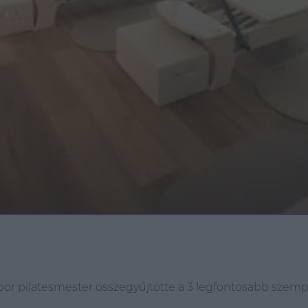
bor pilatesmester összegyűjtötte a 3 legfontosabb szem