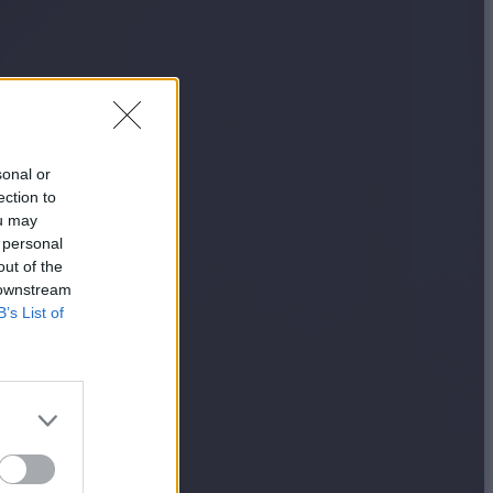
sonal or
ection to
ou may
 personal
out of the
 downstream
B’s List of