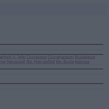
thely II.
Telki
Dunakeszi
Dunaharaszti
Budakeszi
ner Neustadt
Bp. Mátyásföld
Bp. Buda
Kalocsa