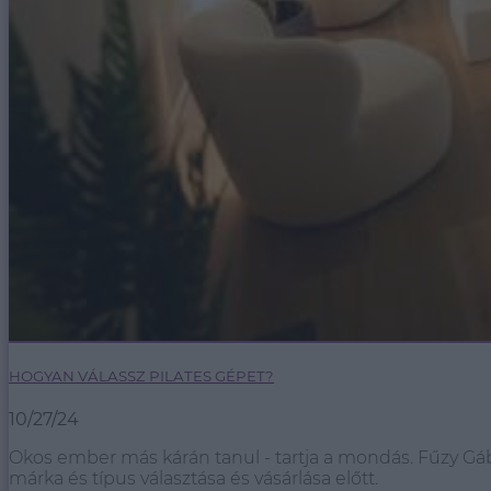
HOGYAN VÁLASSZ PILATES GÉPET?
10/27/24
Okos ember más kárán tanul - tartja a mondás. Fűzy Gá
márka és típus választása és vásárlása előtt.