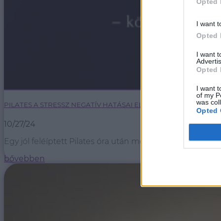
Opted 
I want t
Opted 
I want 
Advertis
Opted 
I want t
of my P
was col
PILATES A STRESSZ NEGATÍV HATÁSAI ELLEN
Opted 
10/27/24
Egy jól feléíptett Pilates óra után megkönnyebbül a test
bővebben