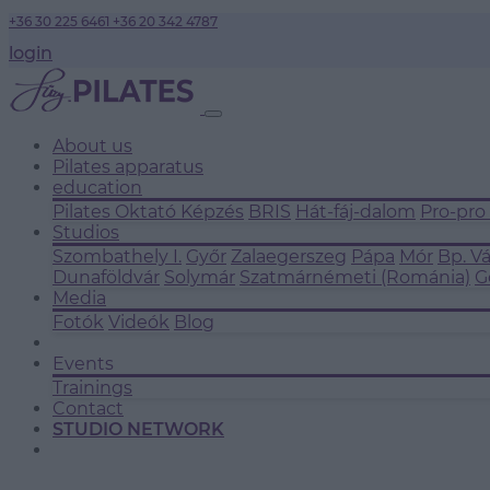
+36 30 225 6461
+36 20 342 4787
login
About us
Pilates apparatus
education
Pilates Oktató Képzés
BRIS
Hát-fáj-dalom
Pro-pro
Studios
Szombathely I.
Győr
Zalaegerszeg
Pápa
Mór
Bp. V
Dunaföldvár
Solymár
Szatmárnémeti (Románia)
G
Media
Fotók
Videók
Blog
Events
Trainings
Contact
STUDIO NETWORK