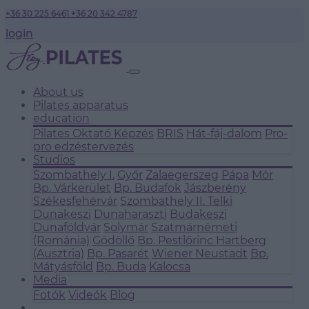
+36 30 225 6461
+36 20 342 4787
login
About us
Pilates apparatus
education
Pilates Oktató Képzés
BRIS
Hát-fáj-dalom
Pro-
pro edzéstervezés
Studios
Szombathely I.
Győr
Zalaegerszeg
Pápa
Mór
Bp. Várkerület
Bp. Budafok
Jászberény
Székesfehérvár
Szombathely II.
Telki
Dunakeszi
Dunaharaszti
Budakeszi
Dunaföldvár
Solymár
Szatmárnémeti
(Románia)
Gödöllő
Bp. Pestlőrinc
Hartberg
(Ausztria)
Bp. Pasarét
Wiener Neustadt
Bp.
Mátyásföld
Bp. Buda
Kalocsa
Media
Fotók
Videók
Blog