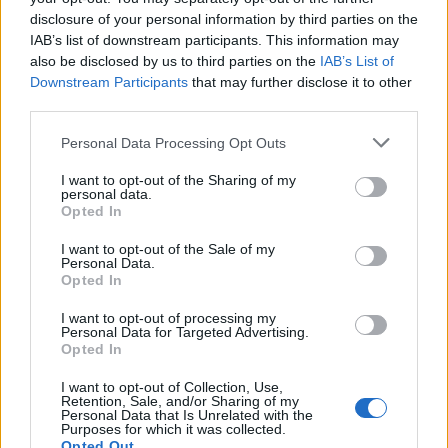
disclosure of your personal information by third parties on the
IAB’s list of downstream participants. This information may
also be disclosed by us to third parties on the
IAB’s List of
PILATES A STRESSZ NEGATÍV HATÁSAI ELLEN
Downstream Participants
that may further disclose it to other
third parties.
6/28/24
Personal Data Processing Opt Outs
Egy jól feléíptett Pilates óra után megkönnyebbül a
test.
I want to opt-out of the Sharing of my
personal data.
bővebben
Opted In
I want to opt-out of the Sale of my
Personal Data.
Opted In
I want to opt-out of processing my
Personal Data for Targeted Advertising.
Opted In
I want to opt-out of Collection, Use,
Retention, Sale, and/or Sharing of my
Personal Data that Is Unrelated with the
Purposes for which it was collected.
Opted Out