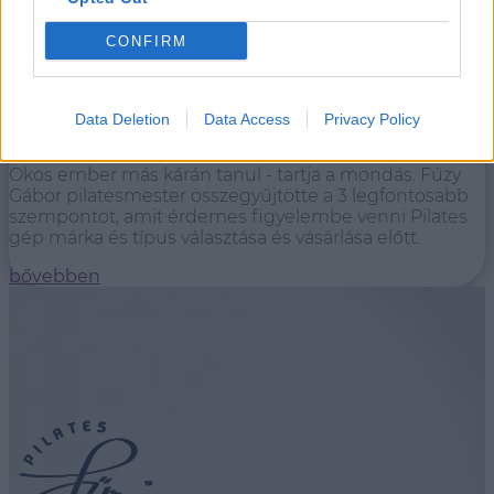
CONFIRM
HOGYAN VÁLASSZ PILATES GÉPET?
Data Deletion
Data Access
Privacy Policy
6/28/24
Okos ember más kárán tanul - tartja a mondás. Fűzy
Gábor pilatesmester összegyűjtötte a 3 legfontosabb
szempontot, amit érdemes figyelembe venni Pilates
gép márka és típus választása és vásárlása előtt.
bővebben