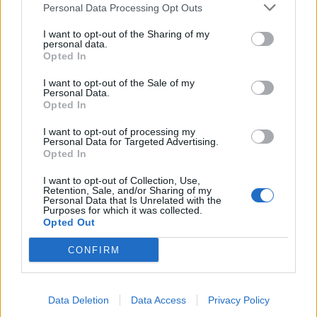
OKTATÓ, GRÓF TIBOR ÉS
Personal Data Processing Opt Outs
GRÓF SZILVIA
I want to opt-out of the Sharing of my
personal data.
VEZETÉSÉVEL VÁRJA A
Opted In
EGÉSZSÉGÜKRE
I want to opt-out of the Sale of my
Personal Data.
Opted In
TUDATOSAN FIGYELŐ
I want to opt-out of processing my
VENDÉGEKET A FLOW
Personal Data for Targeted Advertising.
Opted In
PILATES.
I want to opt-out of Collection, Use,
Retention, Sale, and/or Sharing of my
Personal Data that Is Unrelated with the
Purposes for which it was collected.
+36 30 276 0013
Opted Out
Székesfehérvár
CONFIRM
8000 Székesfehérvár Huszár u. 3. (Campus Lakópark)
Data Deletion
Data Access
Privacy Policy
Stúdiók