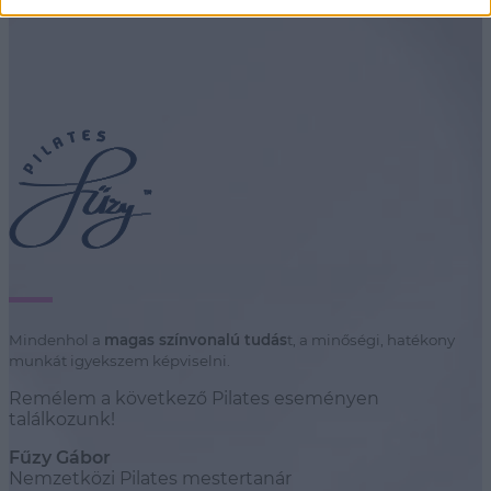
Mindenhol a
magas színvonalú tudás
t, a minőségi, hatékony
munkát igyekszem képviselni.
Remélem a következő Pilates eseményen
találkozunk!
Fűzy Gábor
Nemzetközi Pilates mestertanár