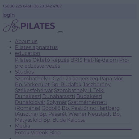
+36 30 225 6461
+36 20 342 4787
login
About us
Pilates apparatus
education
Pilates Oktató Képzés
BRIS
Hát-fáj-dalom
Pro-
pro edzéstervezés
Studios
Szombathely I.
Győr
Zalaegerszeg
Pápa
Mór
Bp. Várkerület
Bp. Budafok
Jászberény
Székesfehérvár
Szombathely II.
Telki
Dunakeszi
Dunaharaszti
Budakeszi
Dunaföldvár
Solymár
Szatmárnémeti
(Románia)
Gödöllő
Bp. Pestlőrinc
Hartberg
(Ausztria)
Bp. Pasarét
Wiener Neustadt
Bp.
Mátyásföld
Bp. Buda
Kalocsa
Media
Fotók
Videók
Blog