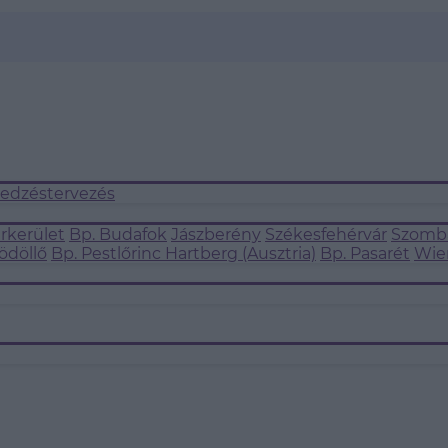
 edzéstervezés
árkerület
Bp. Budafok
Jászberény
Székesfehérvár
Szomba
ödöllő
Bp. Pestlőrinc
Hartberg (Ausztria)
Bp. Pasarét
Wie