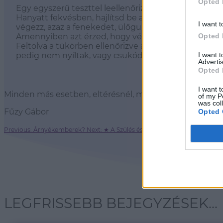
Opted 
Egy egyszerű teszttel leellenőrizheted, hogy nálad 
Hanyatt fekvésben, hajlítsd be a térded, talpakkal 
I want t
végezz, azaz a fenekedet, ülőgumókból próbáld me
Opted 
Amennyiben azt érzed, hogy végig tudod a feneked a
Feltolva a tükörben ellenőrizve a hátadban nincsen h
I want 
pedig nem nyíltak, vagy csukódtak össze, lábfejek
Advertis
Opted 
I want t
Minden más esetben, eltérésnél, más feszülési érzetné
of my P
was col
Fűzy Gábor
Opted 
Previous: Árnyékemberek?
Next: ★ A Szülés és a Hasfal ★
LEGFRISSEBB BEJEGYZÉSEK...