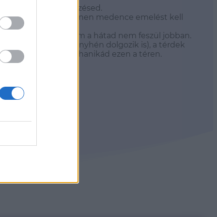
hogy legyen visszajelzésed.
 közel, se túl messze.Innen medence emelést kell
bod, sem a vádlid, sem a hátad nem feszül jobban.
k felfelé (sőt még enyhén dolgozik is), a térdek
sz, kiváló a biomechanikád ezen a téren.
 stúdióba.