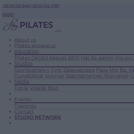
+36 30 225 6461
+36 20 342 4787
login
About us
Pilates apparatus
education
Pilates Oktató Képzés
BRIS
Hát-fáj-dalom
Pro-pro
Studios
Szombathely I.
Győr
Zalaegerszeg
Pápa
Mór
Bp. V
Dunaföldvár
Solymár
Szatmárnémeti (Románia)
G
Media
Fotók
Videók
Blog
Events
Trainings
Contact
STUDIO NETWORK