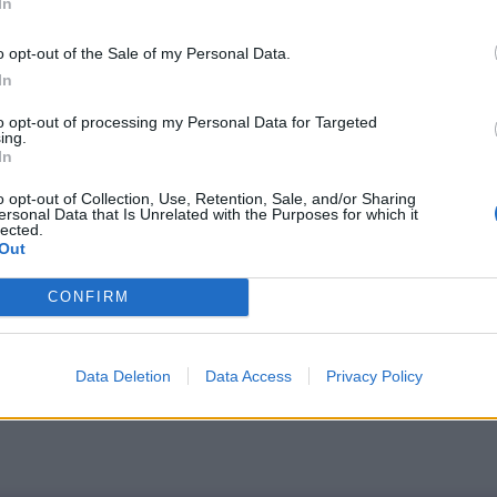
In
megfelelően hatékony és erős-e. Legjobb tükör mellett, 
a talajon nagyjából ökölnyire egymástól, fenékhez se túl
o opt-out of the Sale of my Personal Data.
gemelni.
In
lsó, ülőgumó felőli részéből tolni úgy, hogy sem a com
omorítás, a bordáid nem nyílnak ki és a hasad sem tolódi
to opt-out of processing my Personal Data for Targeted
 is párhuzamosak maradtak.Nos ez esetben megnyugodhat
ing.
In
o opt-out of Collection, Use, Retention, Sale, and/or Sharing
l ajánlom látogass el rendszeresen a
legközelebbi Pilates
ersonal Data that Is Unrelated with the Purposes for which it
lected.
Out
CONFIRM
Data Deletion
Data Access
Privacy Policy