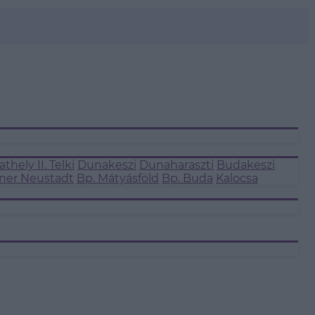
thely II.
Telki
Dunakeszi
Dunaharaszti
Budakeszi
ner Neustadt
Bp. Mátyásföld
Bp. Buda
Kalocsa