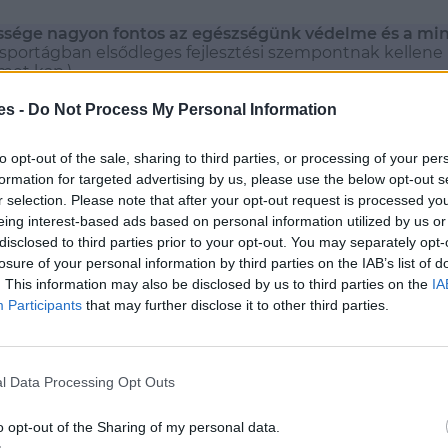
pessége nagyon fontos az egészségünk védelme és a m
sportágban elsődleges fejlesztési szempontnak kellene le
met kap.)
ípő extenziónak az alábbiakban leírt 4 fő szerepe van:
es -
Do Not Process My Personal Information
ja a terhet a hátsó láncon, azaz a hát oldalon lévő izmok
to opt-out of the sale, sharing to third parties, or processing of your per
vagy a térdünkre hárul.Ennek a következményei pedig a 
formation for targeted advertising by us, please use the below opt-out s
r selection. Please note that after your opt-out request is processed y
eing interest-based ads based on personal information utilized by us or
nyú erőkifejtésnél ezzel tudjuk a megfelelően hatékony, 
disclosed to third parties prior to your opt-out. You may separately opt-
losure of your personal information by third parties on the IAB’s list of
. This information may also be disclosed by us to third parties on the
IA
ánc, vagy csípő extenziónak látható, szép domborulatai, ív
Participants
that may further disclose it to other third parties.
fiaknál egyrészt erőteljesebb, másrészt energetikailag h
 pedig a csípő extenzió rásegítése – azaz finom csípő bil
l Data Processing Opt Outs
tséget nyújt.
o opt-out of the Sharing of my personal data.