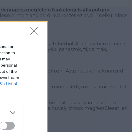
indennapos megfelelő funkcionális állapotunk
nnie, mert a tolóerő java részét ez adja. Enélkül nincs
 egyenlően részesednek a teherből. Amennyiben ez nincs
sonal or
derék, hát, térd, ágyéki panaszok, fájdalmak,
ection to
ou may
 personal
dinamikus, mozgást létrehozni. Azaz hatékony, könnyed
out of the
 downstream
B’s List of
ei is vannak. Ez pedig mind a férfi, mind a női tekintet
atékonyabb lökő erőt biztosít – ez ugyan hosszabb,
lentés, emelés, segíti a hüvely izmok megfeszülését, ez