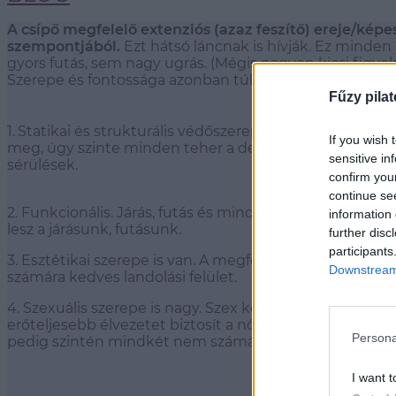
A csípő megfelelő extenziós (azaz feszítő) ereje/ké
szempontjából.
Ezt hátsó láncnak is hívják. Ez minden 
gyors futás, sem nagy ugrás. (Mégis nagyon kicsi figyel
Szerepe és fontossága azonban túlmutat mindezen. A cs
Fűzy pilat
1.
Statikai és strukturális védőszerepet tölt be. Eloszt
If you wish 
meg, úgy szinte minden teher a derekunkra, hátunkra, 
sensitive in
sérülések.
confirm you
continue se
2. Funkcionális. Járás, futás és minden vízszintes irá
information 
lesz a járásunk, futásunk.
further disc
participants
3. Esztétikai szerepe is van. A megfelelően erős hátsó l
Downstream 
számára kedves landolási felület.
4. Szexuális szerepe is nagy. Szex közben ugyanis a fér
erőteljesebb élvezetet biztosít a nőknek is. Hölgyeknél
Persona
pedig szintén mindkét nem számára nagyobb elégedet
I want t