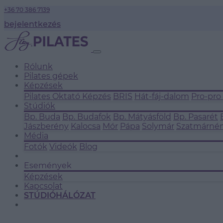
+36 70 386 7139
bejelentkezés
Rólunk
Pilates gépek
Képzések
Pilates Oktató Képzés
BRIS
Hát-fáj-dalom
Pro-pro
Stúdiók
Bp. Buda
Bp. Budafok
Bp. Mátyásföld
Bp. Pasarét
Jászberény
Kalocsa
Mór
Pápa
Solymár
Szatmárném
Média
Fotók
Videók
Blog
Események
Képzések
Kapcsolat
STÚDIÓHÁLÓZAT