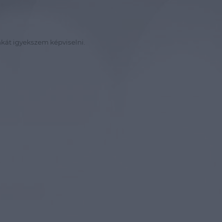
kát igyekszem képviselni.