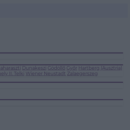
aharaszti
Dunakeszi
Gödöllő
Győr
Hartberg (Ausztria)
ly II.
Telki
Wiener Neustadt
Zalaegerszeg