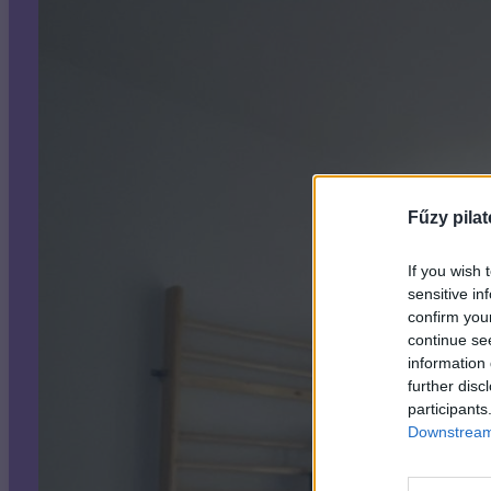
Fűzy pilat
If you wish 
sensitive in
confirm you
continue se
information 
further disc
participants
Downstream 