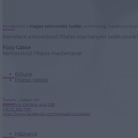
Mindenhol a
magas színvonalú tudás
t, a minőségi, hatékony mun
Remélem a következő Pilates eseményen találkozunk!
Fűzy Gábor
Nemzetközi Pilates mestertanár
Rólunk
Pilates gépek
Testem - Lelkem Kft.
9024 Győr Kálvária utca 21/B
+36 70 386 7139
https://www.facebook.com/mozgasfuziopilates
Házirend