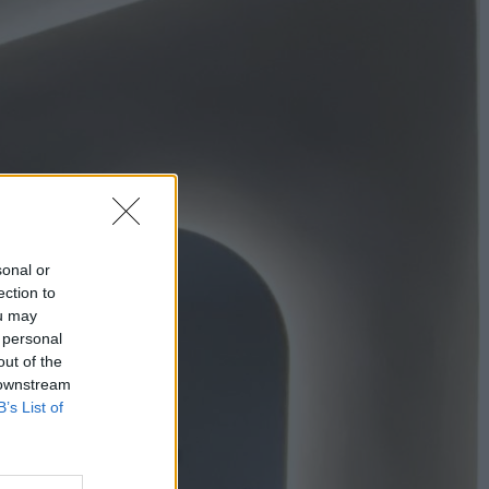
sonal or
ection to
ou may
 personal
out of the
 downstream
B’s List of