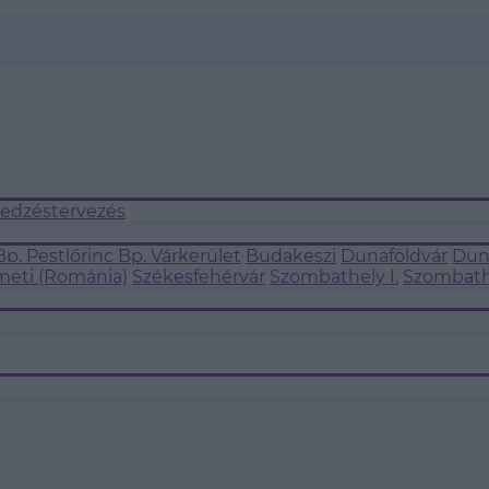
 edzéstervezés
Bp. Pestlőrinc
Bp. Várkerület
Budakeszi
Dunaföldvár
Dun
eti (Románia)
Székesfehérvár
Szombathely I.
Szombathe