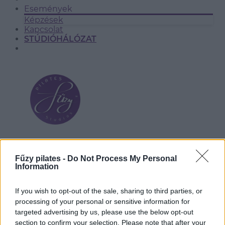
Események
Képzések
Kapcsolat
STÚDIÓHÁLÓZAT
BP. MÁTYÁSFÖLD
Fűzy pilates -
Do Not Process My Personal
Information
If you wish to opt-out of the sale, sharing to third parties, or
processing of your personal or sensitive information for
targeted advertising by us, please use the below opt-out
section to confirm your selection. Please note that after your