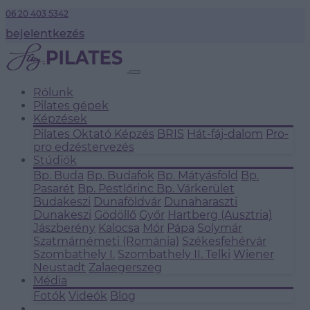
06 20 403 5342
bejelentkezés
Rólunk
Pilates gépek
Képzések
Pilates Oktató Képzés
BRIS
Hát-fáj-dalom
Pro-
pro edzéstervezés
Stúdiók
Bp. Buda
Bp. Budafok
Bp. Mátyásföld
Bp.
Pasarét
Bp. Pestlőrinc
Bp. Várkerület
Budakeszi
Dunaföldvár
Dunaharaszti
Dunakeszi
Gödöllő
Győr
Hartberg (Ausztria)
Jászberény
Kalocsa
Mór
Pápa
Solymár
Szatmárnémeti (Románia)
Székesfehérvár
Szombathely I.
Szombathely II.
Telki
Wiener
Neustadt
Zalaegerszeg
Média
Fotók
Videók
Blog