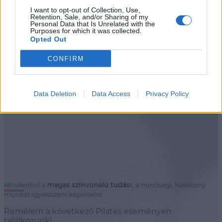
I want to opt-out of Collection, Use,
Segíthetünk? Vedd fel velünk a kapcsolatot!
Retention, Sale, and/or Sharing of my
Personal Data that Is Unrelated with the
Purposes for which it was collected.
Opted Out
06 20 403 5342
CONFIRM
Bp. Mátyásföld
1165 Budapest Veres Péter út 142.
Data Deletion
Data Access
Privacy Policy
Stúdiók
Mindenhol a
magas színvonalú tudás
t, a minőségi, hatékony
munkát igyekszem képviselni.
Remélem a következő Pilates eseményen
találkozunk!