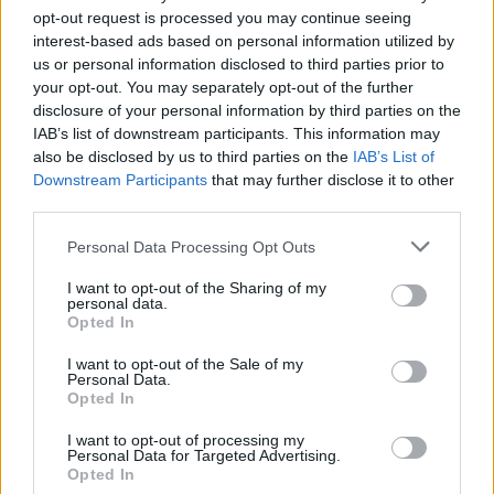
opt-out request is processed you may continue seeing
interest-based ads based on personal information utilized by
us or personal information disclosed to third parties prior to
your opt-out. You may separately opt-out of the further
disclosure of your personal information by third parties on the
IAB’s list of downstream participants. This information may
also be disclosed by us to third parties on the
IAB’s List of
Downstream Participants
that may further disclose it to other
third parties.
Personal Data Processing Opt Outs
I want to opt-out of the Sharing of my
personal data.
Opted In
Dancs Beáta stúdióvezető 2025 februárjában nyitotta
meg a 16. kerületben a Napa Pilatest, amely azóta
I want to opt-out of the Sale of my
Personal Data.
folyamatosan fejlődik, és egyre bővülő, összetartó
Opted In
közösséget teremt. Aki ide betér biztosan átéli, hogy
a pilates valóban képes életminőséget javítani –
I want to opt-out of processing my
legyen szó erősítésről, regenerációról vagy a test és a
Personal Data for Targeted Advertising.
lélek harmóniájának megteremtéséről. (Bejárat Benő
Opted In
utca felől- Szavanna szépségszalon emelet)